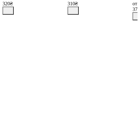
320₴
310₴
от
37