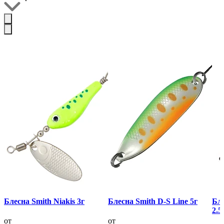
Блесна Smith Niakis 3г
Блесна Smith D-S Line 5г
Бле
2.5
от
от