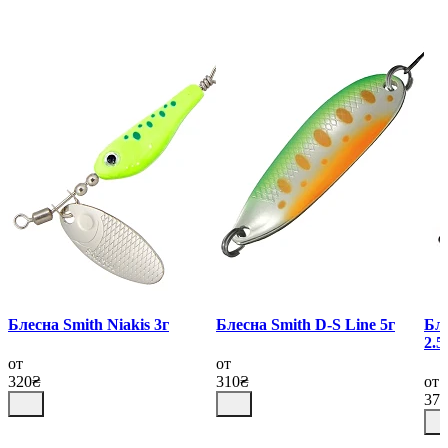
Блесна Smith Niakis 3г
Блесна Smith D-S Line 5г
Бле
2.5
от
от
320₴
310₴
от
37