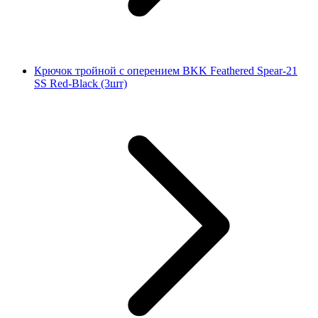
Крючок тройной с оперением BKK Feathered Spear-21
SS Red-Black (3шт)