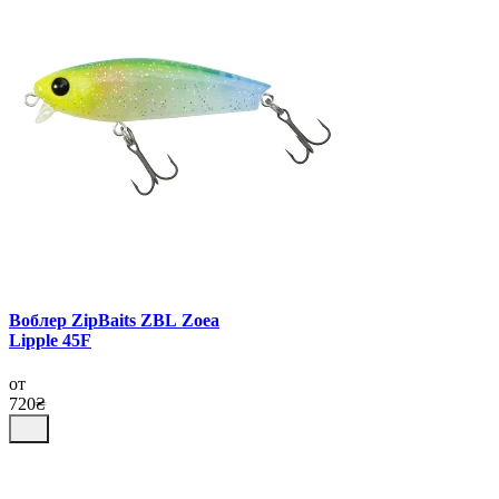
Воблер ZipBaits ZBL Zoea
Lipple 45F
от
720₴