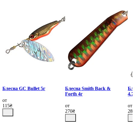
Блесна GC Bullet 5г
Блесна Smith Back &
Бле
Forth 4г
4.7
от
115₴
от
от
270₴
28