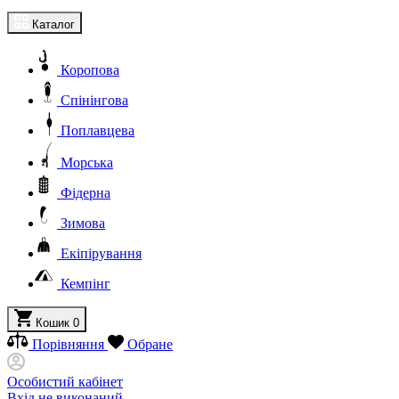
Каталог
Коропова
Спінінгова
Поплавцева
Морська
Фідерна
Зимова
Екіпірування
Кемпінг
Кошик
0
Порівняння
Обране
Особистий кабінет
Вхід не виконаний