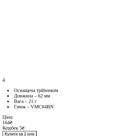
4
Оснащена трійником
Довжина – 62 мм
Вага – 21 г
Гачок – VMC#4BN
Ціна:
164₴
Кешбек 5₴
Купити за 1 клік