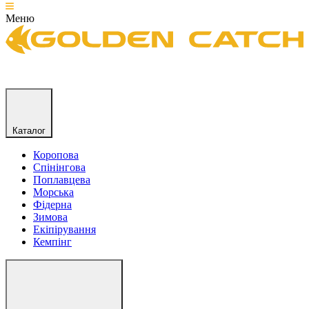
Меню
Каталог
Коропова
Спінінгова
Поплавцева
Морська
Фідерна
Зимова
Екіпірування
Кемпінг