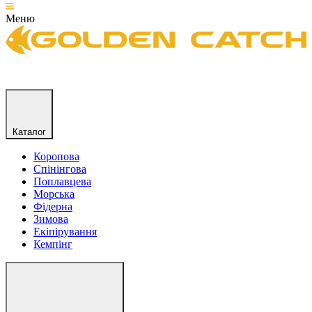
Меню
Каталог
Коропова
Спінінгова
Поплавцева
Морська
Фідерна
Зимова
Екіпірування
Кемпінг