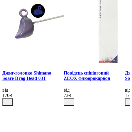
Джиг-головка Shimano
Повідець спінінговий
Дж
Soare Drag Head 03T
ZEOX флюорокарбон
Soa
від
від
від
170₴
73₴
17