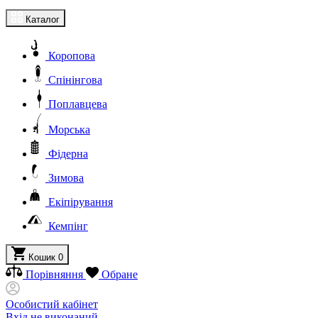
Каталог
Коропова
Спінінгова
Поплавцева
Морська
Фідерна
Зимова
Екіпірування
Кемпінг
Кошик
0
Порівняння
Обране
Особистий кабінет
Вхід не виконаний