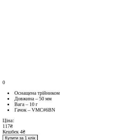
0
Оснащена трійником
Довжина – 50 мм
Вага – 10 г
Гачок – VMC#6BN
Ціна:
117₴
Кешбек 4₴
Купити за 1 клік