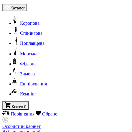
Каталог
Коропова
Спінінгова
Поплавцева
Морська
Фідерна
Зимова
Екіпірування
Кемпінг
Кошик
0
Порівняння
Обране
Особистий кабінет
Вхід не виконаний