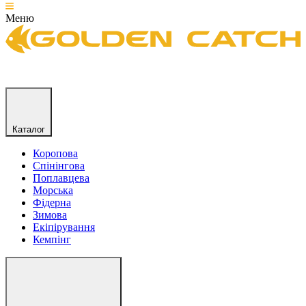
Меню
Каталог
Коропова
Спінінгова
Поплавцева
Морська
Фідерна
Зимова
Екіпірування
Кемпінг